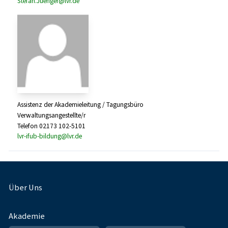
Stefan.Juenger@lvr.de
Assistenz der Akademieleitung / Tagungsbüro
Verwaltungsangestellte/r
Telefon 02173 102-5101
lvr-ifub-bildung@lvr.de
Fußnavigation
Über Uns
Akademie