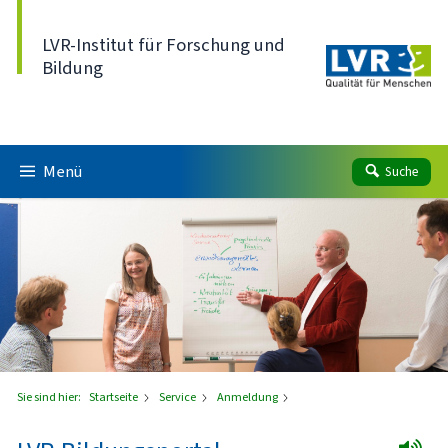
Direkt zum Inhalt
LVR-Institut für Forschung und
Bildung
Menü
Suche
Sie sind hier:
Startseite
Service
Anmeldung